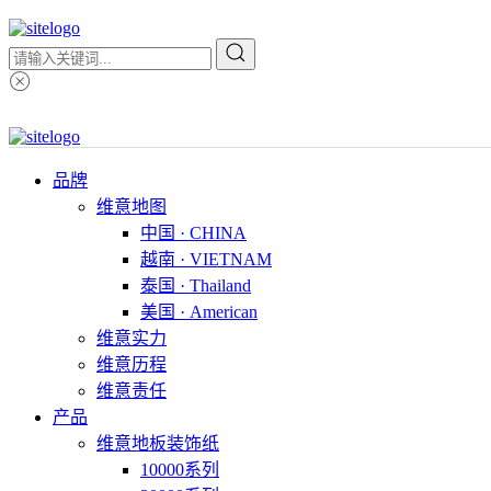
品牌
维意地图
中国 · CHINA
越南 · VIETNAM
泰国 · Thailand
美国 · American
维意实力
维意历程
维意责任
产品
维意地板装饰纸
10000系列