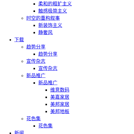
柔和的粗犷主义
触感极简主义
时空的重构叙事
新装饰主义
静奢风
下载
趋势分享
趋势分享
宣传杂志
宣传杂志
新品推广
新品推广
维意数码
美嘉家居
美邦家居
美邦地板
花色集
花色集
新闻