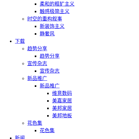
柔和的粗犷主义
触感极简主义
时空的重构叙事
新装饰主义
静奢风
下载
趋势分享
趋势分享
宣传杂志
宣传杂志
新品推广
新品推广
维意数码
美嘉家居
美邦家居
美邦地板
花色集
花色集
新闻