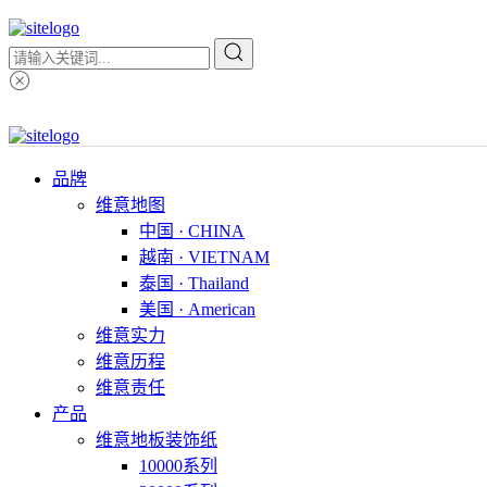
品牌
维意地图
中国 · CHINA
越南 · VIETNAM
泰国 · Thailand
美国 · American
维意实力
维意历程
维意责任
产品
维意地板装饰纸
10000系列