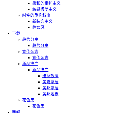
柔和的粗犷主义
触感极简主义
时空的重构叙事
新装饰主义
静奢风
下载
趋势分享
趋势分享
宣传杂志
宣传杂志
新品推广
新品推广
维意数码
美嘉家居
美邦家居
美邦地板
花色集
花色集
新闻