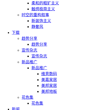
柔和的粗犷主义
触感极简主义
时空的重构叙事
新装饰主义
静奢风
下载
趋势分享
趋势分享
宣传杂志
宣传杂志
新品推广
新品推广
维意数码
美嘉家居
美邦家居
美邦地板
花色集
花色集
新闻