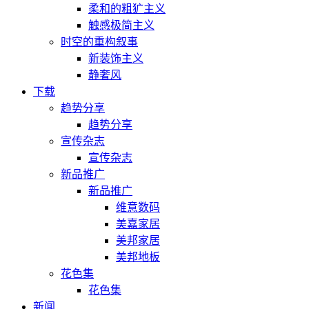
柔和的粗犷主义
触感极简主义
时空的重构叙事
新装饰主义
静奢风
下载
趋势分享
趋势分享
宣传杂志
宣传杂志
新品推广
新品推广
维意数码
美嘉家居
美邦家居
美邦地板
花色集
花色集
新闻