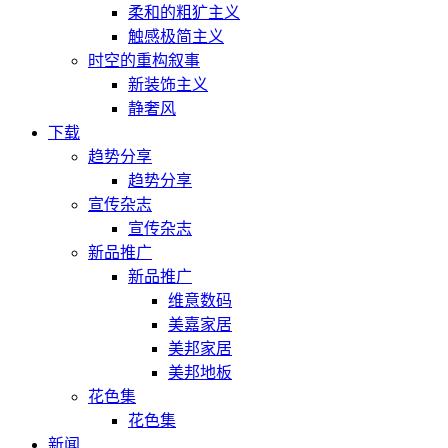
柔和的粗犷主义
触感极简主义
时空的重构叙事
新装饰主义
静奢风
下载
趋势分享
趋势分享
宣传杂志
宣传杂志
新品推广
新品推广
维意数码
美嘉家居
美邦家居
美邦地板
花色集
花色集
新闻