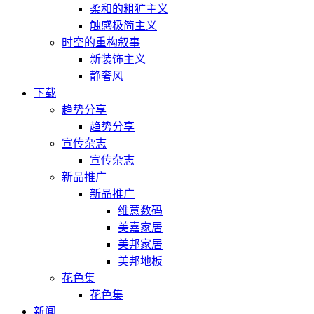
柔和的粗犷主义
触感极简主义
时空的重构叙事
新装饰主义
静奢风
下载
趋势分享
趋势分享
宣传杂志
宣传杂志
新品推广
新品推广
维意数码
美嘉家居
美邦家居
美邦地板
花色集
花色集
新闻