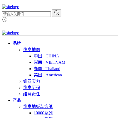
品牌
维意地图
中国 · CHINA
越南 · VIETNAM
泰国 · Thailand
美国 · American
维意实力
维意历程
维意责任
产品
维意地板装饰纸
10000系列