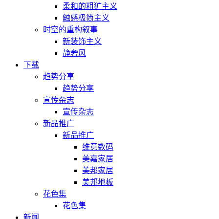
柔和的粗犷主义
触感极简主义
时空的重构叙事
新装饰主义
静奢风
下载
趋势分享
趋势分享
宣传杂志
宣传杂志
新品推广
新品推广
维意数码
美嘉家居
美邦家居
美邦地板
花色集
花色集
新闻