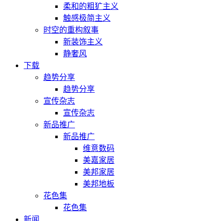
柔和的粗犷主义
触感极简主义
时空的重构叙事
新装饰主义
静奢风
下载
趋势分享
趋势分享
宣传杂志
宣传杂志
新品推广
新品推广
维意数码
美嘉家居
美邦家居
美邦地板
花色集
花色集
新闻