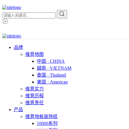
品牌
维意地图
中国 · CHINA
越南 · VIETNAM
泰国 · Thailand
美国 · American
维意实力
维意历程
维意责任
产品
维意地板装饰纸
10000系列