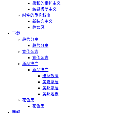
柔和的粗犷主义
触感极简主义
时空的重构叙事
新装饰主义
静奢风
下载
趋势分享
趋势分享
宣传杂志
宣传杂志
新品推广
新品推广
维意数码
美嘉家居
美邦家居
美邦地板
花色集
花色集
新闻