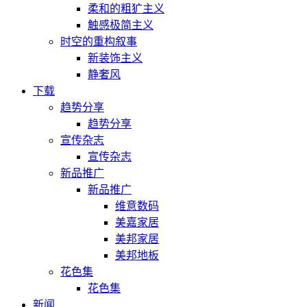
柔和的粗犷主义
触感极简主义
时空的重构叙事
新装饰主义
静奢风
下载
趋势分享
趋势分享
宣传杂志
宣传杂志
新品推广
新品推广
维意数码
美嘉家居
美邦家居
美邦地板
花色集
花色集
新闻