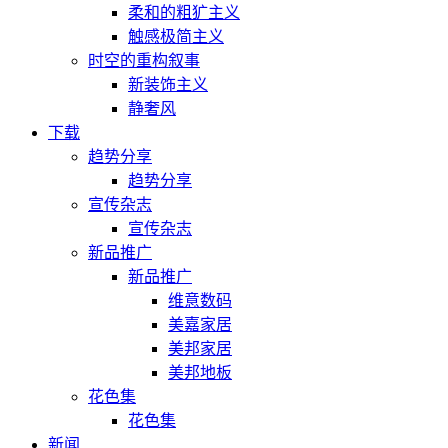
柔和的粗犷主义
触感极简主义
时空的重构叙事
新装饰主义
静奢风
下载
趋势分享
趋势分享
宣传杂志
宣传杂志
新品推广
新品推广
维意数码
美嘉家居
美邦家居
美邦地板
花色集
花色集
新闻