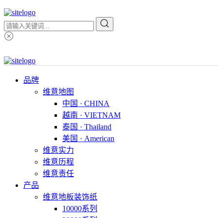
品牌
维意地图
中国 · CHINA
越南 · VIETNAM
泰国 · Thailand
美国 · American
维意实力
维意历程
维意责任
产品
维意地板装饰纸
10000系列