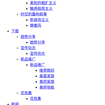
柔和的粗犷主义
触感极简主义
时空的重构叙事
新装饰主义
静奢风
下载
趋势分享
趋势分享
宣传杂志
宣传杂志
新品推广
新品推广
维意数码
美嘉家居
美邦家居
美邦地板
花色集
花色集
新闻