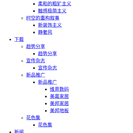
柔和的粗犷主义
触感极简主义
时空的重构叙事
新装饰主义
静奢风
下载
趋势分享
趋势分享
宣传杂志
宣传杂志
新品推广
新品推广
维意数码
美嘉家居
美邦家居
美邦地板
花色集
花色集
新闻