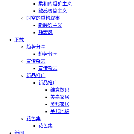
柔和的粗犷主义
触感极简主义
时空的重构叙事
新装饰主义
静奢风
下载
趋势分享
趋势分享
宣传杂志
宣传杂志
新品推广
新品推广
维意数码
美嘉家居
美邦家居
美邦地板
花色集
花色集
新闻