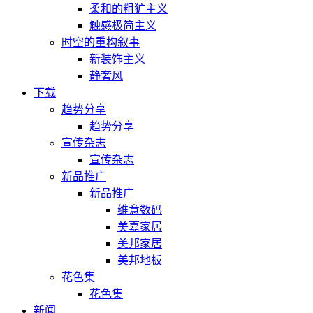
柔和的粗犷主义
触感极简主义
时空的重构叙事
新装饰主义
静奢风
下载
趋势分享
趋势分享
宣传杂志
宣传杂志
新品推广
新品推广
维意数码
美嘉家居
美邦家居
美邦地板
花色集
花色集
新闻