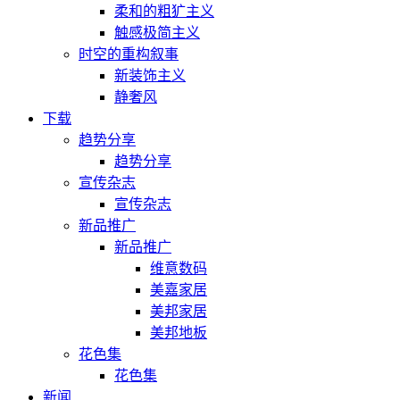
柔和的粗犷主义
触感极简主义
时空的重构叙事
新装饰主义
静奢风
下载
趋势分享
趋势分享
宣传杂志
宣传杂志
新品推广
新品推广
维意数码
美嘉家居
美邦家居
美邦地板
花色集
花色集
新闻