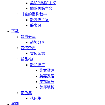
柔和的粗犷主义
触感极简主义
时空的重构叙事
新装饰主义
静奢风
下载
趋势分享
趋势分享
宣传杂志
宣传杂志
新品推广
新品推广
维意数码
美嘉家居
美邦家居
美邦地板
花色集
花色集
新闻