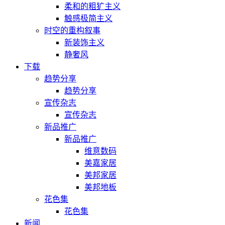
柔和的粗犷主义
触感极简主义
时空的重构叙事
新装饰主义
静奢风
下载
趋势分享
趋势分享
宣传杂志
宣传杂志
新品推广
新品推广
维意数码
美嘉家居
美邦家居
美邦地板
花色集
花色集
新闻