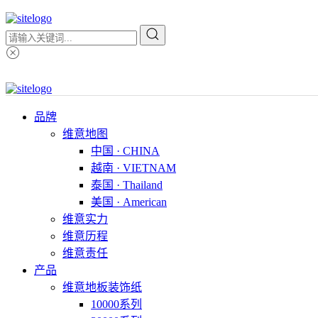
品牌
维意地图
中国 · CHINA
越南 · VIETNAM
泰国 · Thailand
美国 · American
维意实力
维意历程
维意责任
产品
维意地板装饰纸
10000系列