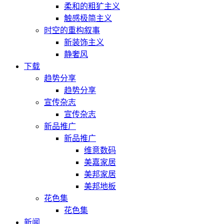
柔和的粗犷主义
触感极简主义
时空的重构叙事
新装饰主义
静奢风
下载
趋势分享
趋势分享
宣传杂志
宣传杂志
新品推广
新品推广
维意数码
美嘉家居
美邦家居
美邦地板
花色集
花色集
新闻