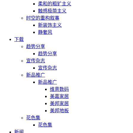
柔和的粗犷主义
触感极简主义
时空的重构叙事
新装饰主义
静奢风
下载
趋势分享
趋势分享
宣传杂志
宣传杂志
新品推广
新品推广
维意数码
美嘉家居
美邦家居
美邦地板
花色集
花色集
新闻