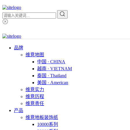
品牌
维意地图
中国 · CHINA
越南 · VIETNAM
泰国 · Thailand
美国 · American
维意实力
维意历程
维意责任
产品
维意地板装饰纸
10000系列