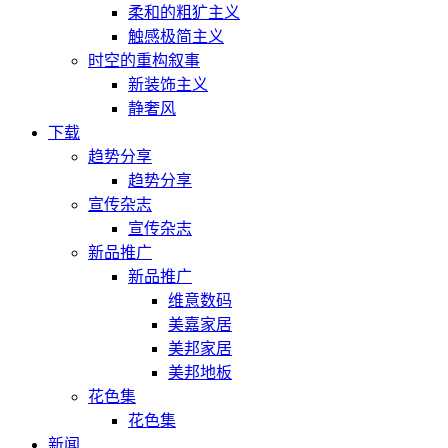
柔和的粗犷主义
触感极简主义
时空的重构叙事
新装饰主义
静奢风
下载
趋势分享
趋势分享
宣传杂志
宣传杂志
新品推广
新品推广
维意数码
美嘉家居
美邦家居
美邦地板
花色集
花色集
新闻