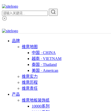
品牌
维意地图
中国 · CHINA
越南 · VIETNAM
泰国 · Thailand
美国 · American
维意实力
维意历程
维意责任
产品
维意地板装饰纸
10000系列