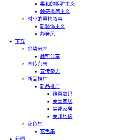
柔和的粗犷主义
触感极简主义
时空的重构叙事
新装饰主义
静奢风
下载
趋势分享
趋势分享
宣传杂志
宣传杂志
新品推广
新品推广
维意数码
美嘉家居
美邦家居
美邦地板
花色集
花色集
新闻