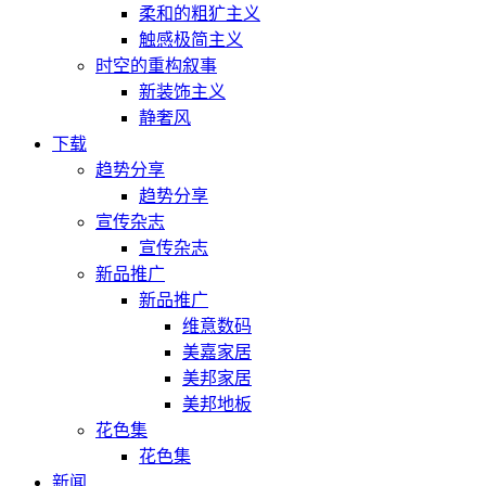
柔和的粗犷主义
触感极简主义
时空的重构叙事
新装饰主义
静奢风
下载
趋势分享
趋势分享
宣传杂志
宣传杂志
新品推广
新品推广
维意数码
美嘉家居
美邦家居
美邦地板
花色集
花色集
新闻