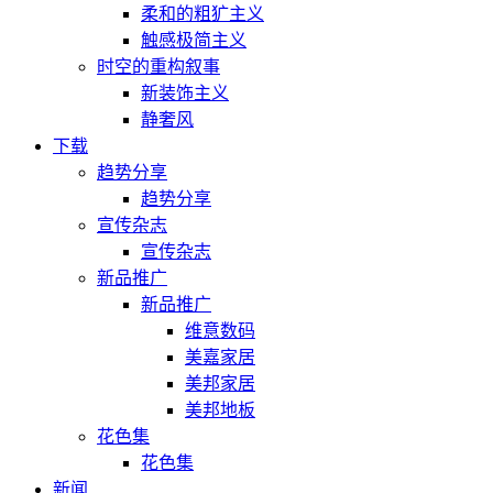
柔和的粗犷主义
触感极简主义
时空的重构叙事
新装饰主义
静奢风
下载
趋势分享
趋势分享
宣传杂志
宣传杂志
新品推广
新品推广
维意数码
美嘉家居
美邦家居
美邦地板
花色集
花色集
新闻