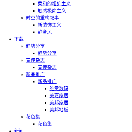
柔和的粗犷主义
触感极简主义
时空的重构叙事
新装饰主义
静奢风
下载
趋势分享
趋势分享
宣传杂志
宣传杂志
新品推广
新品推广
维意数码
美嘉家居
美邦家居
美邦地板
花色集
花色集
新闻