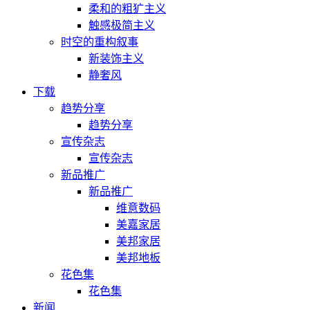
柔和的粗犷主义
触感极简主义
时空的重构叙事
新装饰主义
静奢风
下载
趋势分享
趋势分享
宣传杂志
宣传杂志
新品推广
新品推广
维意数码
美嘉家居
美邦家居
美邦地板
花色集
花色集
新闻