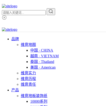
品牌
维意地图
中国 · CHINA
越南 · VIETNAM
泰国 · Thailand
美国 · American
维意实力
维意历程
维意责任
产品
维意地板装饰纸
10000系列