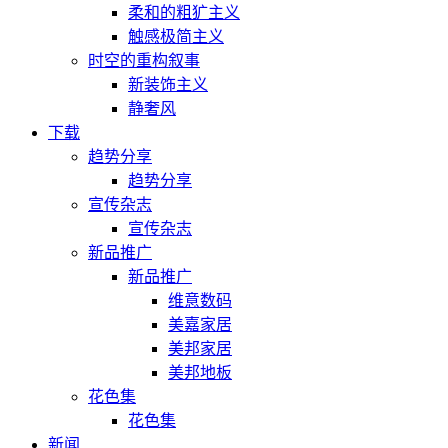
柔和的粗犷主义
触感极简主义
时空的重构叙事
新装饰主义
静奢风
下载
趋势分享
趋势分享
宣传杂志
宣传杂志
新品推广
新品推广
维意数码
美嘉家居
美邦家居
美邦地板
花色集
花色集
新闻