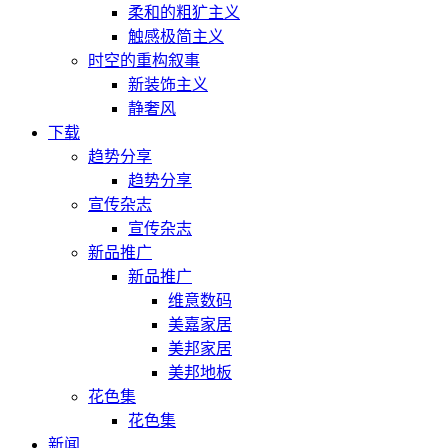
柔和的粗犷主义
触感极简主义
时空的重构叙事
新装饰主义
静奢风
下载
趋势分享
趋势分享
宣传杂志
宣传杂志
新品推广
新品推广
维意数码
美嘉家居
美邦家居
美邦地板
花色集
花色集
新闻