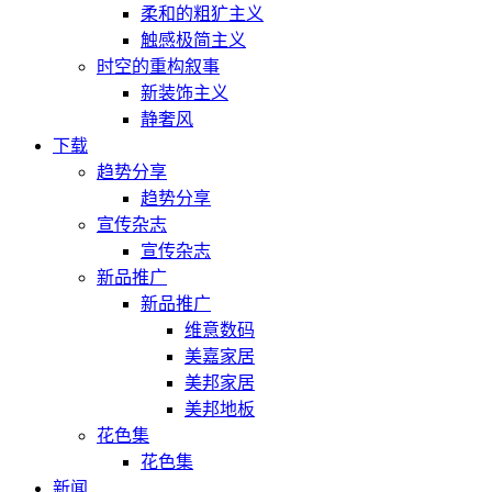
柔和的粗犷主义
触感极简主义
时空的重构叙事
新装饰主义
静奢风
下载
趋势分享
趋势分享
宣传杂志
宣传杂志
新品推广
新品推广
维意数码
美嘉家居
美邦家居
美邦地板
花色集
花色集
新闻