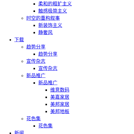
柔和的粗犷主义
触感极简主义
时空的重构叙事
新装饰主义
静奢风
下载
趋势分享
趋势分享
宣传杂志
宣传杂志
新品推广
新品推广
维意数码
美嘉家居
美邦家居
美邦地板
花色集
花色集
新闻