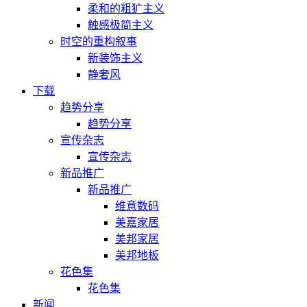
柔和的粗犷主义
触感极简主义
时空的重构叙事
新装饰主义
静奢风
下载
趋势分享
趋势分享
宣传杂志
宣传杂志
新品推广
新品推广
维意数码
美嘉家居
美邦家居
美邦地板
花色集
花色集
新闻