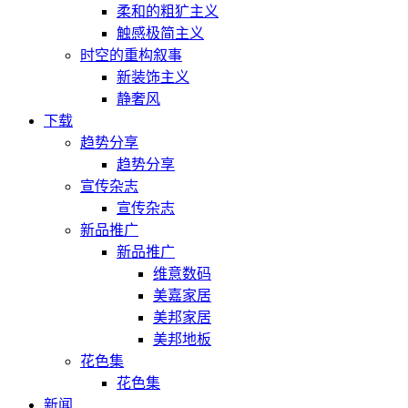
柔和的粗犷主义
触感极简主义
时空的重构叙事
新装饰主义
静奢风
下载
趋势分享
趋势分享
宣传杂志
宣传杂志
新品推广
新品推广
维意数码
美嘉家居
美邦家居
美邦地板
花色集
花色集
新闻