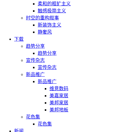
柔和的粗犷主义
触感极简主义
时空的重构叙事
新装饰主义
静奢风
下载
趋势分享
趋势分享
宣传杂志
宣传杂志
新品推广
新品推广
维意数码
美嘉家居
美邦家居
美邦地板
花色集
花色集
新闻