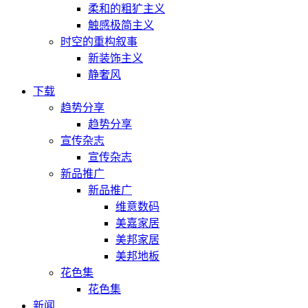
柔和的粗犷主义
触感极简主义
时空的重构叙事
新装饰主义
静奢风
下载
趋势分享
趋势分享
宣传杂志
宣传杂志
新品推广
新品推广
维意数码
美嘉家居
美邦家居
美邦地板
花色集
花色集
新闻