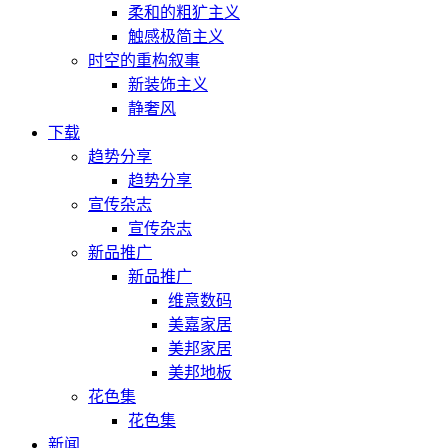
柔和的粗犷主义
触感极简主义
时空的重构叙事
新装饰主义
静奢风
下载
趋势分享
趋势分享
宣传杂志
宣传杂志
新品推广
新品推广
维意数码
美嘉家居
美邦家居
美邦地板
花色集
花色集
新闻