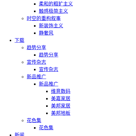
柔和的粗犷主义
触感极简主义
时空的重构叙事
新装饰主义
静奢风
下载
趋势分享
趋势分享
宣传杂志
宣传杂志
新品推广
新品推广
维意数码
美嘉家居
美邦家居
美邦地板
花色集
花色集
新闻