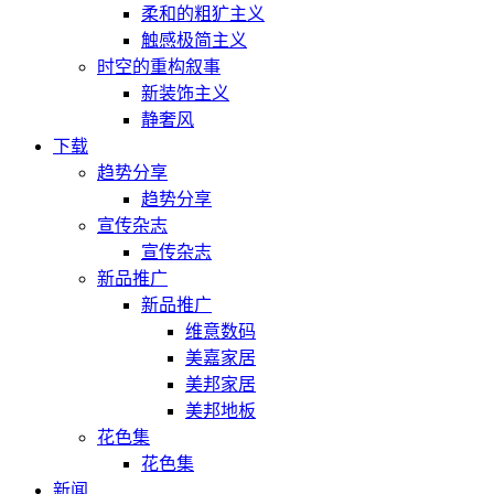
柔和的粗犷主义
触感极简主义
时空的重构叙事
新装饰主义
静奢风
下载
趋势分享
趋势分享
宣传杂志
宣传杂志
新品推广
新品推广
维意数码
美嘉家居
美邦家居
美邦地板
花色集
花色集
新闻