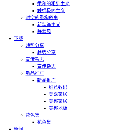
柔和的粗犷主义
触感极简主义
时空的重构叙事
新装饰主义
静奢风
下载
趋势分享
趋势分享
宣传杂志
宣传杂志
新品推广
新品推广
维意数码
美嘉家居
美邦家居
美邦地板
花色集
花色集
新闻